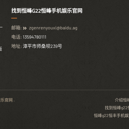
找到恒峰G22恒峰手机娱乐官网
一
邮箱:
zgenrenyouxi@baidu.ag
七
电话:
13594780111
录
地址:
漳平市师桑坝239号
版
娱乐官网
.
介绍恒
找到恒峰g2
恒峰g22恒丰手机